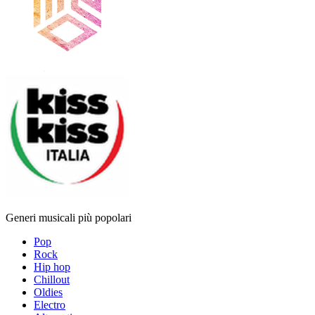
Generi musicali più popolari
Pop
Rock
Hip hop
Chillout
Oldies
Electro