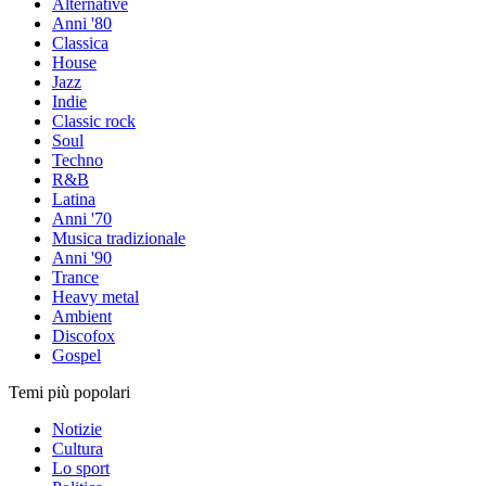
Alternative
Anni '80
Classica
House
Jazz
Indie
Classic rock
Soul
Techno
R&B
Latina
Anni '70
Musica tradizionale
Anni '90
Trance
Heavy metal
Ambient
Discofox
Gospel
Temi più popolari
Notizie
Cultura
Lo sport