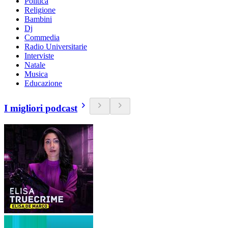
Politica
Religione
Bambini
Dj
Commedia
Radio Universitarie
Interviste
Natale
Musica
Educazione
I migliori podcast