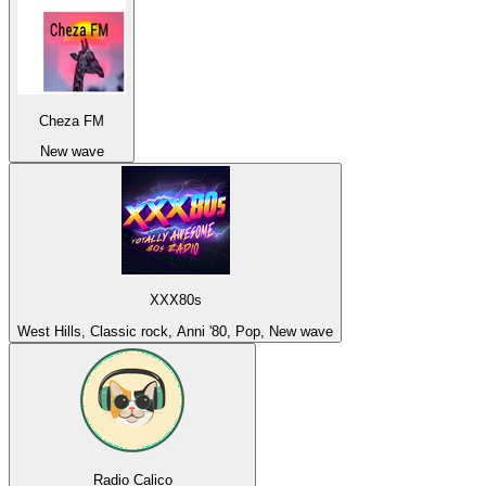
Cheza FM
New wave
XXX80s
West Hills, Classic rock, Anni '80, Pop, New wave
Radio Calico