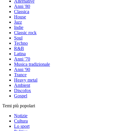
Alternative
Anni '80
Classica
House
Jazz
Indie
Classic rock
Soul
Techno
R&B
Latina
Anni '70
Musica tradizionale
Anni '90
Trance
Heavy metal
Ambient
Discofox
Gospel
Temi più popolari
Notizie
Cultura
Lo sport