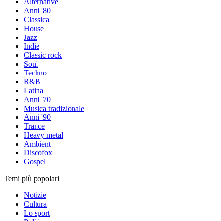
Alternative
Anni '80
Classica
House
Jazz
Indie
Classic rock
Soul
Techno
R&B
Latina
Anni '70
Musica tradizionale
Anni '90
Trance
Heavy metal
Ambient
Discofox
Gospel
Temi più popolari
Notizie
Cultura
Lo sport