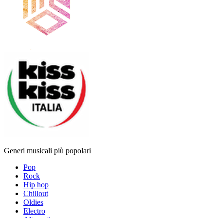
Generi musicali più popolari
Pop
Rock
Hip hop
Chillout
Oldies
Electro