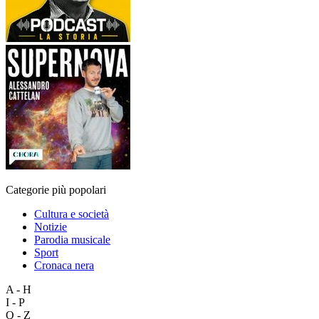
Categorie più popolari
Cultura e società
Notizie
Parodia musicale
Sport
Cronaca nera
A - H
I - P
Q - Z