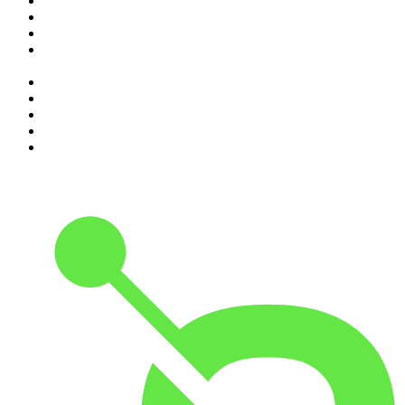
2
.
Indagini
3
.
La Zanzara
4
.
SEIETRENTA - La rassegna stampa di Chora Media
5
.
Il podcast di Alessandro Barbero: Lezioni e Conferenze di
Storia
6
.
Black Box - La scatola nera della finanza
7
.
Qui si fa l'Italia
8
.
The Bull - Il tuo podcast di finanza personale
9
.
Alessandro Barbero Podcast - La Storia
10
.
SUPERNOVA