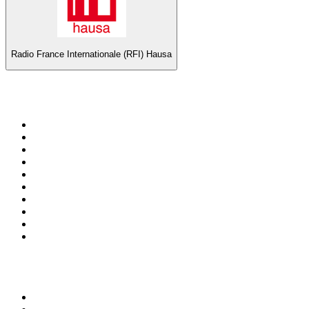
Radio France Internationale (RFI) Hausa
Top su
radio.it
1
.
Radio 24 - Il sole 24 ore
2
.
Hirschmilch Chillout Channel
3
.
Südtirol 1
4
.
Radio 105 FM
5
.
RAI Radio 1
6
.
Radio Deejay
7
.
Radio Sportiva
8
.
Radio Freccia
9
.
m2o
10
.
Radio Kiss Kiss Italia
Top 100 podcast in
Italia
1
.
Elisa True Crime