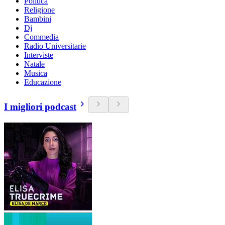
Politica
Religione
Bambini
Dj
Commedia
Radio Universitarie
Interviste
Natale
Musica
Educazione
I migliori podcast