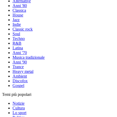
Alternative
Anni '80
Classica
House
Jazz
Indie
Classic rock
Soul
Techno
R&B
Latina
Anni '70
Musica tradizionale
Anni '90
Trance
Heavy metal
Ambient
Discofox
Gospel
Temi più popolari
Notizie
Cultura
Lo sport