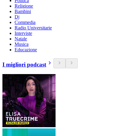
Politica
Religione
Bambini
Dj
Commedia
Radio Universitarie
Interviste
Natale
Musica
Educazione
I migliori podcast