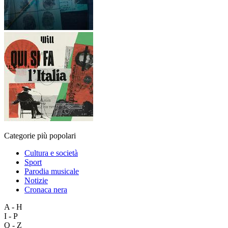
Categorie più popolari
Cultura e società
Sport
Parodia musicale
Notizie
Cronaca nera
A - H
I - P
Q - Z