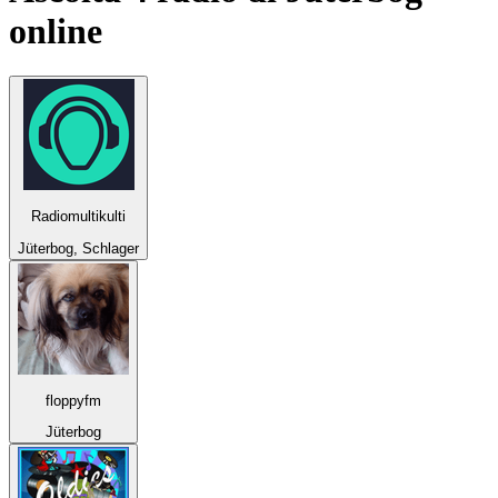
online
Radiomultikulti
Jüterbog, Schlager
floppyfm
Jüterbog