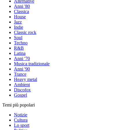
Alternative
Anni '80
Classica
House
Jazz
Indie
Classic rock
Soul
Techno
R&B
Latina
Anni '70
Musica tradizionale
Anni '90
Trance
Heavy metal
Ambient
Discofox
Gospel
Temi più popolari
Notizie
Cultura
Lo sport