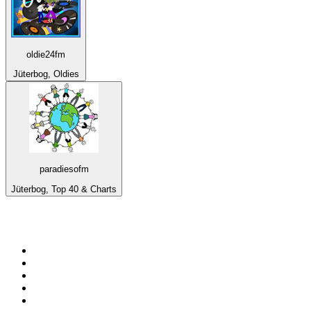
oldie24fm
Jüterbog, Oldies
paradiesofm
Jüterbog, Top 40 & Charts
Top su
radio.it
1
.
Radio 24 - Il sole 24 ore
2
.
Hirschmilch Chillout Channel
3
.
Südtirol 1
4
.
Radio 105 FM
5
.
RAI Radio 1