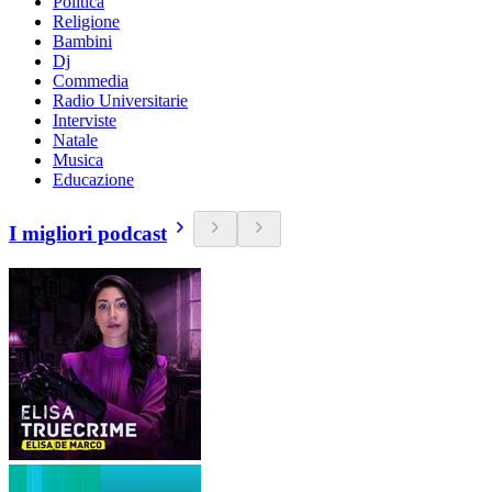
Politica
Religione
Bambini
Dj
Commedia
Radio Universitarie
Interviste
Natale
Musica
Educazione
I migliori podcast