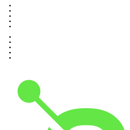
1
.
Elisa True Crime
2
.
Indagini
3
.
La Zanzara
4
.
SEIETRENTA - La rassegna stampa di Chora Media
5
.
Il podcast di Alessandro Barbero: Lezioni e Conferenze di
Storia
6
.
The Bull - Il tuo podcast di finanza personale
7
.
Alessandro Barbero Podcast - La Storia
8
.
Black Box - La scatola nera della finanza
9
.
Sky Crime Podcast
10
.
Qui si fa l'Italia