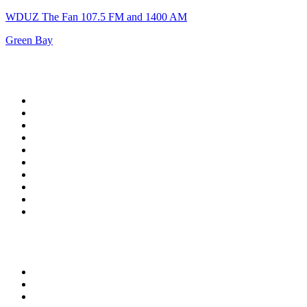
WDUZ The Fan 107.5 FM and 1400 AM
Green Bay
Top su
radio.it
1
.
Radio 24 - Il sole 24 ore
2
.
Hirschmilch Chillout Channel
3
.
Südtirol 1
4
.
Radio 105 FM
5
.
RAI Radio 1
6
.
Radio Deejay
7
.
Radio Sportiva
8
.
Radio Freccia
9
.
m2o
10
.
Radio Kiss Kiss Italia
Top 100 podcast in
Italia
1
.
Elisa True Crime
2
.
Indagini
3
.
La Zanzara