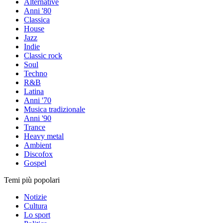
Alternative
Anni '80
Classica
House
Jazz
Indie
Classic rock
Soul
Techno
R&B
Latina
Anni '70
Musica tradizionale
Anni '90
Trance
Heavy metal
Ambient
Discofox
Gospel
Temi più popolari
Notizie
Cultura
Lo sport