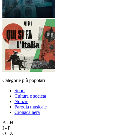
Categorie più popolari
Sport
Cultura e società
Notizie
Parodia musicale
Cronaca nera
A - H
I - P
Q - Z