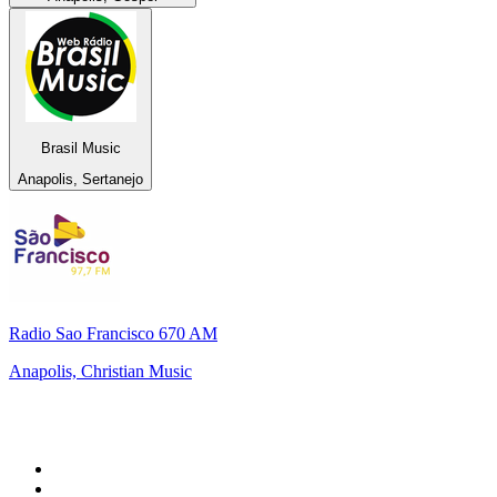
Brasil Music
Anapolis, Sertanejo
Radio Sao Francisco 670 AM
Anapolis, Christian Music
Top su
radio.it
1
.
Radio 24 - Il sole 24 ore
2
.
Hirschmilch Chillout Channel