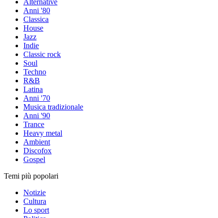
Alternative
Anni '80
Classica
House
Jazz
Indie
Classic rock
Soul
Techno
R&B
Latina
Anni '70
Musica tradizionale
Anni '90
Trance
Heavy metal
Ambient
Discofox
Gospel
Temi più popolari
Notizie
Cultura
Lo sport