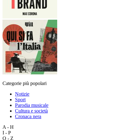
Categorie più popolari
Notizie
Sport
Parodia musicale
Cultura e società
Cronaca nera
A - H
I - P
Q - Z