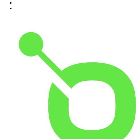
9
.
STORIE DI BRAND
10
.
Qui si fa l'Italia