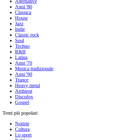
Alternative
Anni '80
Classica
House
Jazz
Indie
Classic rock
Soul
Techno
R&B
Latina
Anni '70
Musica tradizionale
Anni '90
Trance
Heavy metal
Ambient
Discofox
Gospel
Temi più popolari
Notizie
Cultura
Lo sport