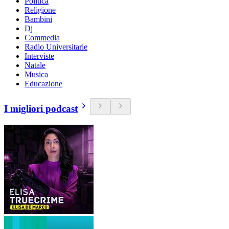
Politica
Religione
Bambini
Dj
Commedia
Radio Universitarie
Interviste
Natale
Musica
Educazione
I migliori podcast