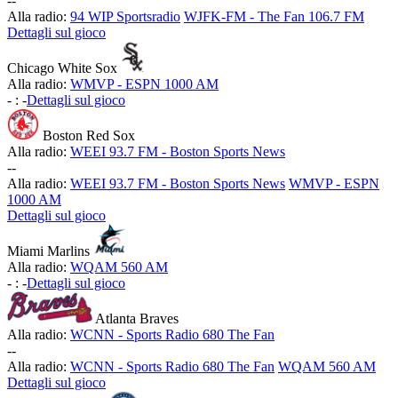
-
-
Alla radio:
94 WIP Sportsradio
WJFK-FM - The Fan 106.7 FM
Dettagli sul gioco
Chicago White Sox
Alla radio:
WMVP - ESPN 1000 AM
-
:
-
Dettagli sul gioco
Boston Red Sox
Alla radio:
WEEI 93.7 FM - Boston Sports News
-
-
Alla radio:
WEEI 93.7 FM - Boston Sports News
WMVP - ESPN
1000 AM
Dettagli sul gioco
Miami Marlins
Alla radio:
WQAM 560 AM
-
:
-
Dettagli sul gioco
Atlanta Braves
Alla radio:
WCNN - Sports Radio 680 The Fan
-
-
Alla radio:
WCNN - Sports Radio 680 The Fan
WQAM 560 AM
Dettagli sul gioco