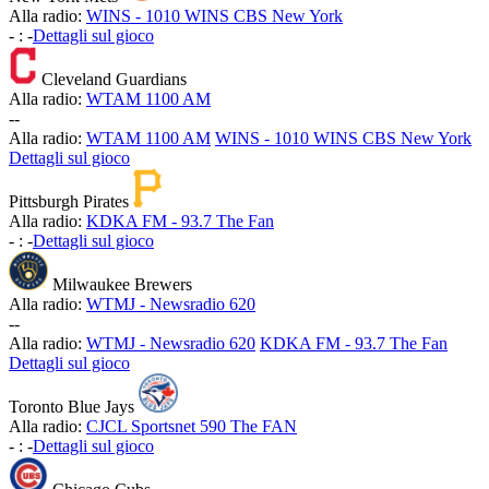
Alla radio:
WINS - 1010 WINS CBS New York
-
:
-
Dettagli sul gioco
Cleveland Guardians
Alla radio:
WTAM 1100 AM
-
-
Alla radio:
WTAM 1100 AM
WINS - 1010 WINS CBS New York
Dettagli sul gioco
Pittsburgh Pirates
Alla radio:
KDKA FM - 93.7 The Fan
-
:
-
Dettagli sul gioco
Milwaukee Brewers
Alla radio:
WTMJ - Newsradio 620
-
-
Alla radio:
WTMJ - Newsradio 620
KDKA FM - 93.7 The Fan
Dettagli sul gioco
Toronto Blue Jays
Alla radio:
CJCL Sportsnet 590 The FAN
-
:
-
Dettagli sul gioco