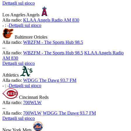
Dettagli sul gioco
Los Angeles Angels
Alla radio:
KLAA Angels Radio AM 830
-
:
-
Dettagli sul gioco
Baltimore Orioles
Alla radio:
WBZFM - The Sports Hub 98.5
-
-
Alla radio:
WBZFM - The Sports Hub 98.5
KLAA Angels Radio
AM 830
Dettagli sul gioco
Athletics
Alla radio:
WDGG The Dawg 93.7 FM
-
:
-
Dettagli sul gioco
Cincinnati Reds
Alla radio:
700WLW
-
-
Alla radio:
700WLW
WDGG The Dawg 93.7 FM
Dettagli sul gioco
New York Mets