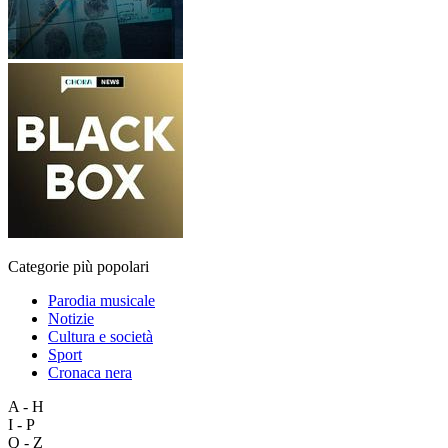
Categorie più popolari
Parodia musicale
Notizie
Cultura e società
Sport
Cronaca nera
A - H
I - P
Q - Z