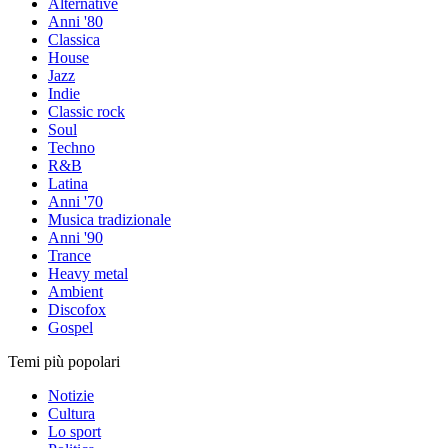
Alternative
Anni '80
Classica
House
Jazz
Indie
Classic rock
Soul
Techno
R&B
Latina
Anni '70
Musica tradizionale
Anni '90
Trance
Heavy metal
Ambient
Discofox
Gospel
Temi più popolari
Notizie
Cultura
Lo sport