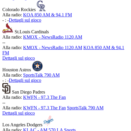
Colorado Rockies
Alla radio:
KOA 850 AM & 94.1 FM
-
:
-
Dettagli sul gioco
St.Louis Cardinals
Alla radio:
KMOX - NewsRadio 1120 AM
-
-
Alla radio:
KMOX - NewsRadio 1120 AM
KOA 850 AM & 94.1
FM
Dettagli sul gioco
Houston Astros
Alla radio:
SportsTalk 790 AM
-
:
-
Dettagli sul gioco
San Diego Padres
Alla radio:
KWFN - 97.3 The Fan
-
-
Alla radio:
KWFN - 97.3 The Fan
SportsTalk 790 AM
Dettagli sul gioco
Los Angeles Dodgers
Alla radio:
KLAC - AM 570 LA Sports