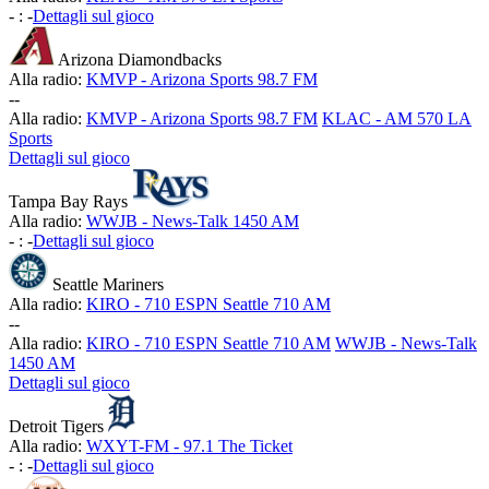
-
:
-
Dettagli sul gioco
Arizona Diamondbacks
Alla radio:
KMVP - Arizona Sports 98.7 FM
-
-
Alla radio:
KMVP - Arizona Sports 98.7 FM
KLAC - AM 570 LA
Sports
Dettagli sul gioco
Tampa Bay Rays
Alla radio:
WWJB - News-Talk 1450 AM
-
:
-
Dettagli sul gioco
Seattle Mariners
Alla radio:
KIRO - 710 ESPN Seattle 710 AM
-
-
Alla radio:
KIRO - 710 ESPN Seattle 710 AM
WWJB - News-Talk
1450 AM
Dettagli sul gioco
Detroit Tigers
Alla radio:
WXYT-FM - 97.1 The Ticket
-
:
-
Dettagli sul gioco