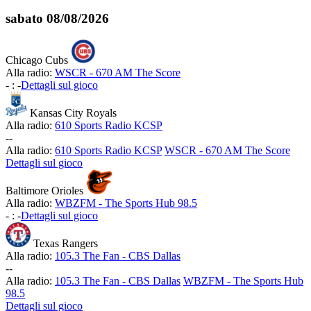
sabato
08/08/2026
Chicago Cubs
Alla radio:
WSCR - 670 AM The Score
-
:
-
Dettagli sul gioco
Kansas City Royals
Alla radio:
610 Sports Radio KCSP
-
-
Alla radio:
610 Sports Radio KCSP
WSCR - 670 AM The Score
Dettagli sul gioco
Baltimore Orioles
Alla radio:
WBZFM - The Sports Hub 98.5
-
:
-
Dettagli sul gioco
Texas Rangers
Alla radio:
105.3 The Fan - CBS Dallas
-
-
Alla radio:
105.3 The Fan - CBS Dallas
WBZFM - The Sports Hub
98.5
Dettagli sul gioco