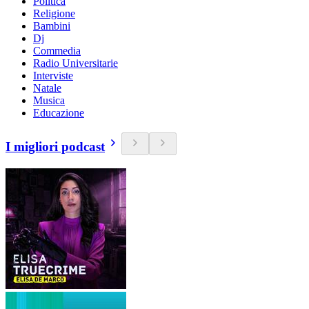
Politica
Religione
Bambini
Dj
Commedia
Radio Universitarie
Interviste
Natale
Musica
Educazione
I migliori podcast