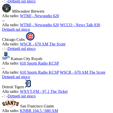
-
:
-
Dettagli sul gioco
Milwaukee Brewers
Alla radio:
WTMJ - Newsradio 620
-
-
Alla radio:
WTMJ - Newsradio 620
WCCO - News Talk 830
Dettagli sul gioco
Chicago Cubs
Alla radio:
WSCR - 670 AM The Score
-
:
-
Dettagli sul gioco
Kansas City Royals
Alla radio:
610 Sports Radio KCSP
-
-
Alla radio:
610 Sports Radio KCSP
WSCR - 670 AM The Score
Dettagli sul gioco
Detroit Tigers
Alla radio:
WXYT-FM - 97.1 The Ticket
-
:
-
Dettagli sul gioco
San Francisco Giants
Alla radio:
KNBR 104.5 / 680 AM