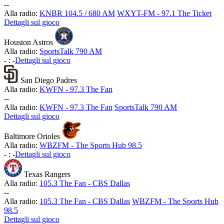
-
-
Alla radio:
KNBR 104.5 / 680 AM
WXYT-FM - 97.1 The Ticket
Dettagli sul gioco
Houston Astros
Alla radio:
SportsTalk 790 AM
-
:
-
Dettagli sul gioco
San Diego Padres
Alla radio:
KWFN - 97.3 The Fan
-
-
Alla radio:
KWFN - 97.3 The Fan
SportsTalk 790 AM
Dettagli sul gioco
Baltimore Orioles
Alla radio:
WBZFM - The Sports Hub 98.5
-
:
-
Dettagli sul gioco
Texas Rangers
Alla radio:
105.3 The Fan - CBS Dallas
-
-
Alla radio:
105.3 The Fan - CBS Dallas
WBZFM - The Sports Hub
98.5
Dettagli sul gioco