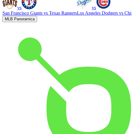
vs
vs
San Francisco Giants
vs
Texas Rangers
Los Angeles Dodgers
vs
Chic
MLB Panoramica