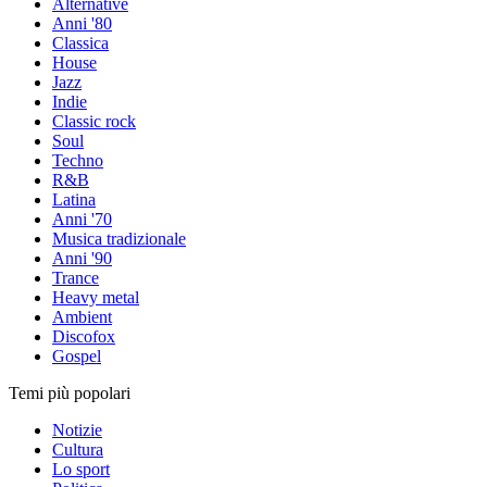
Alternative
Anni '80
Classica
House
Jazz
Indie
Classic rock
Soul
Techno
R&B
Latina
Anni '70
Musica tradizionale
Anni '90
Trance
Heavy metal
Ambient
Discofox
Gospel
Temi più popolari
Notizie
Cultura
Lo sport