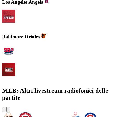
Los Angeles Angels
KLAA Angels Radio AM 830
Baltimore Orioles
WBZFM - The Sports Hub 98.5
WJZ-FM - 105.7 FM The Fan
MLB: Altri livestream radiofonici delle
partite