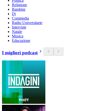
Politica
Religione
Bambini
Dj
Commedia
Radio Universitarie
Interviste
Natale
Musica
Educazione
I migliori podcast