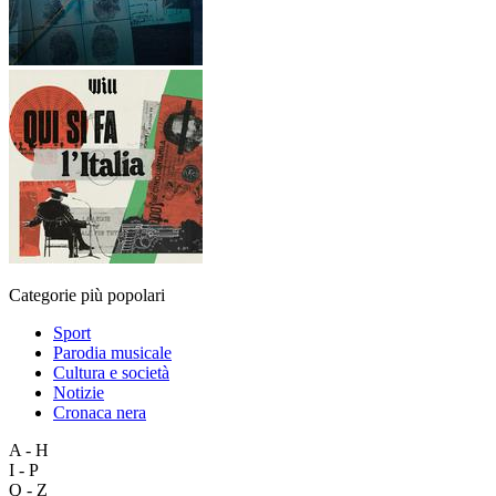
Categorie più popolari
Sport
Parodia musicale
Cultura e società
Notizie
Cronaca nera
A - H
I - P
Q - Z