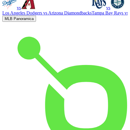
vs
vs
Los Angeles Dodgers
vs
Arizona Diamondbacks
Tampa Bay Rays
vs
MLB Panoramica