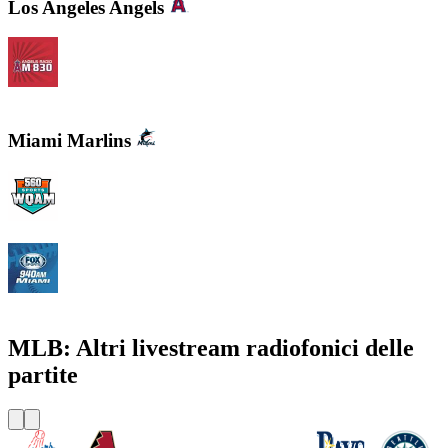
Los Angeles Angels
KLAA Angels Radio AM 830
Miami Marlins
WQAM 560 AM
WINZ - FOX Sports 940 AM
MLB: Altri livestream radiofonici delle
partite