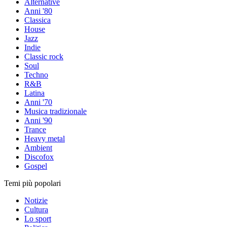
Alternative
Anni '80
Classica
House
Jazz
Indie
Classic rock
Soul
Techno
R&B
Latina
Anni '70
Musica tradizionale
Anni '90
Trance
Heavy metal
Ambient
Discofox
Gospel
Temi più popolari
Notizie
Cultura
Lo sport