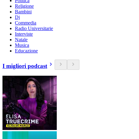
Politica
Religione
Bambini
Dj
Commedia
Radio Universitarie
Interviste
Natale
Musica
Educazione
I migliori podcast