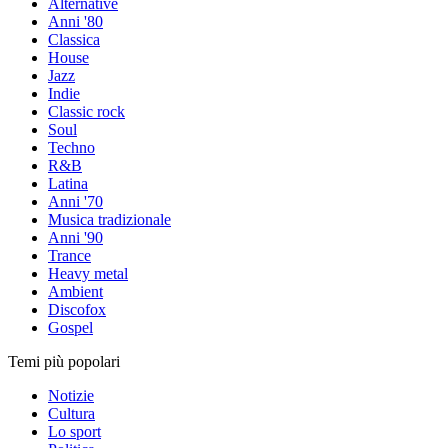
Alternative
Anni '80
Classica
House
Jazz
Indie
Classic rock
Soul
Techno
R&B
Latina
Anni '70
Musica tradizionale
Anni '90
Trance
Heavy metal
Ambient
Discofox
Gospel
Temi più popolari
Notizie
Cultura
Lo sport