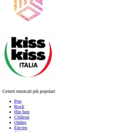
Generi musicali più popolari
Pop
Rock
Hip hop
Chillout
Oldies
Electro