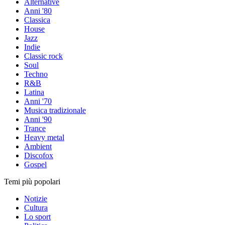
Alternative
Anni '80
Classica
House
Jazz
Indie
Classic rock
Soul
Techno
R&B
Latina
Anni '70
Musica tradizionale
Anni '90
Trance
Heavy metal
Ambient
Discofox
Gospel
Temi più popolari
Notizie
Cultura
Lo sport