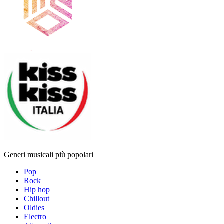
Generi musicali più popolari
Pop
Rock
Hip hop
Chillout
Oldies
Electro