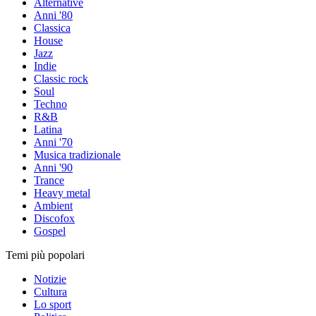
Alternative
Anni '80
Classica
House
Jazz
Indie
Classic rock
Soul
Techno
R&B
Latina
Anni '70
Musica tradizionale
Anni '90
Trance
Heavy metal
Ambient
Discofox
Gospel
Temi più popolari
Notizie
Cultura
Lo sport