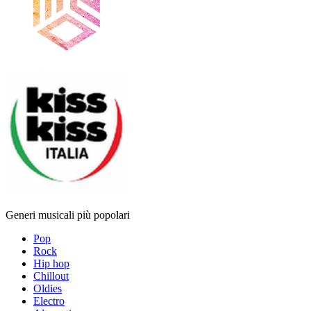
Generi musicali più popolari
Pop
Rock
Hip hop
Chillout
Oldies
Electro