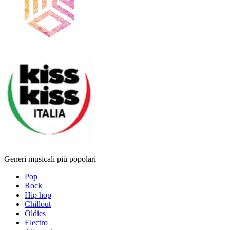
Generi musicali più popolari
Pop
Rock
Hip hop
Chillout
Oldies
Electro