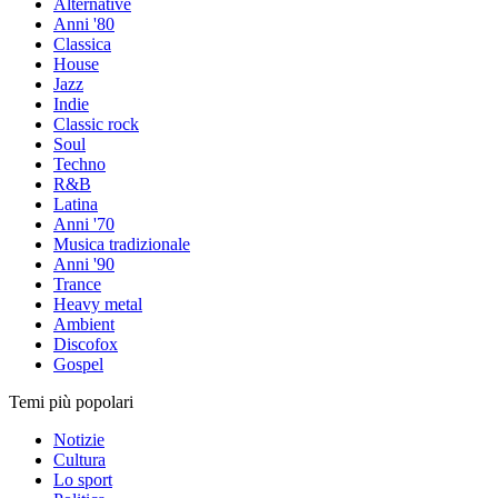
Alternative
Anni '80
Classica
House
Jazz
Indie
Classic rock
Soul
Techno
R&B
Latina
Anni '70
Musica tradizionale
Anni '90
Trance
Heavy metal
Ambient
Discofox
Gospel
Temi più popolari
Notizie
Cultura
Lo sport