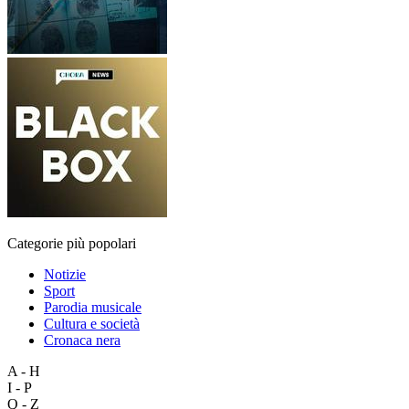
Categorie più popolari
Notizie
Sport
Parodia musicale
Cultura e società
Cronaca nera
A - H
I - P
Q - Z