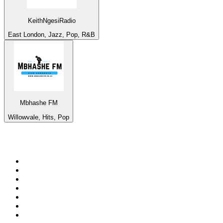
KeithNgesiRadio
East London, Jazz, Pop, R&B
Mbhashe FM
Willowvale, Hits, Pop
Top su
radio.it
1
.
Radio 24 - Il sole 24 ore
2
.
Hirschmilch Chillout Channel
3
.
Südtirol 1
4
.
RAI Radio 1
5
.
Radio 105 FM
6
.
Radio Deejay
7
.
Radio Sportiva