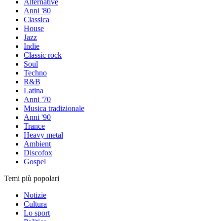
Alternative
Anni '80
Classica
House
Jazz
Indie
Classic rock
Soul
Techno
R&B
Latina
Anni '70
Musica tradizionale
Anni '90
Trance
Heavy metal
Ambient
Discofox
Gospel
Temi più popolari
Notizie
Cultura
Lo sport