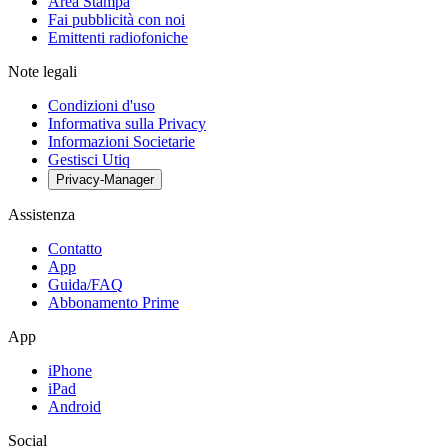
Area Stampa
Fai pubblicità con noi
Emittenti radiofoniche
Note legali
Condizioni d'uso
Informativa sulla Privacy
Informazioni Societarie
Gestisci Utiq
Privacy-Manager
Assistenza
Contatto
App
Guida/FAQ
Abbonamento Prime
App
iPhone
iPad
Android
Social