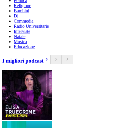
Politica
Religione
Bambini
Dj
Commedia
Radio Universitarie
Interviste
Natale
Musica
Educazione
I migliori podcast