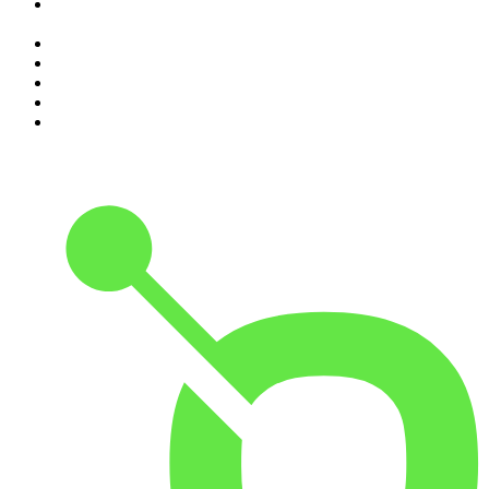
5
.
Il podcast di Alessandro Barbero: Lezioni e Conferenze di
Storia
6
.
Black Box - La scatola nera della finanza
7
.
Qui si fa l'Italia
8
.
The Bull - Il tuo podcast di finanza personale
9
.
Alessandro Barbero Podcast - La Storia
10
.
SUPERNOVA