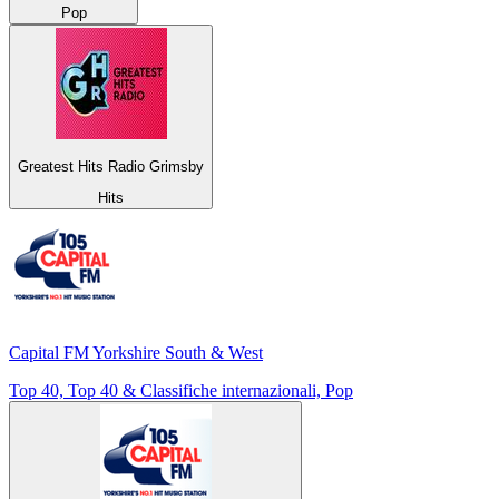
Pop
Greatest Hits Radio Grimsby
Hits
Capital FM Yorkshire South & West
Top 40, Top 40 & Classifiche internazionali, Pop