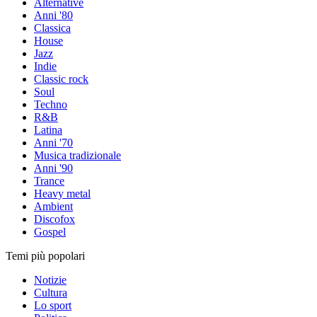
Alternative
Anni '80
Classica
House
Jazz
Indie
Classic rock
Soul
Techno
R&B
Latina
Anni '70
Musica tradizionale
Anni '90
Trance
Heavy metal
Ambient
Discofox
Gospel
Temi più popolari
Notizie
Cultura
Lo sport