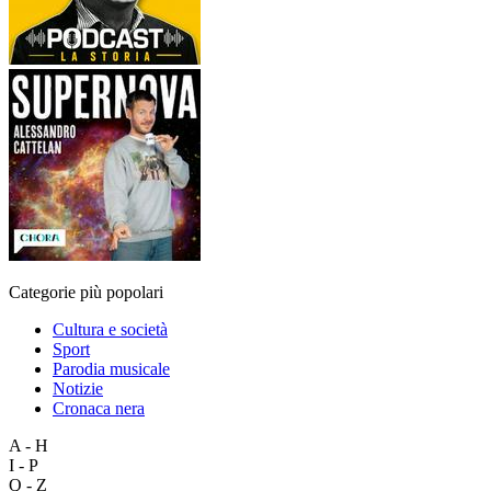
Categorie più popolari
Cultura e società
Sport
Parodia musicale
Notizie
Cronaca nera
A - H
I - P
Q - Z