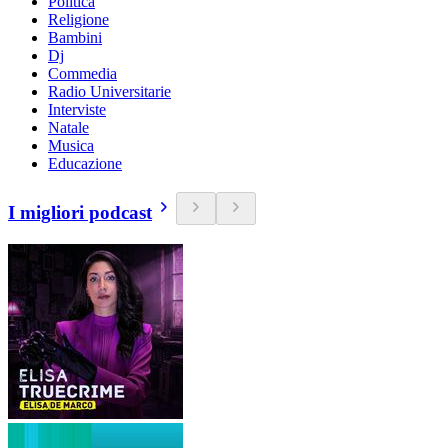
Politica
Religione
Bambini
Dj
Commedia
Radio Universitarie
Interviste
Natale
Musica
Educazione
I migliori podcast