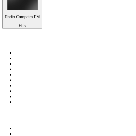
Radio Campeira FM
Hits
Top su
radio.it
1
.
Radio 24 - Il sole 24 ore
2
.
Hirschmilch Chillout Channel
3
.
Südtirol 1
4
.
Radio 105 FM
5
.
RAI Radio 1
6
.
Radio Deejay
7
.
Radio Sportiva
8
.
Radio Freccia
9
.
m2o
10
.
Radio Kiss Kiss Italia
Top 100 podcast in
Italia
1
.
Elisa True Crime
2
.
Indagini