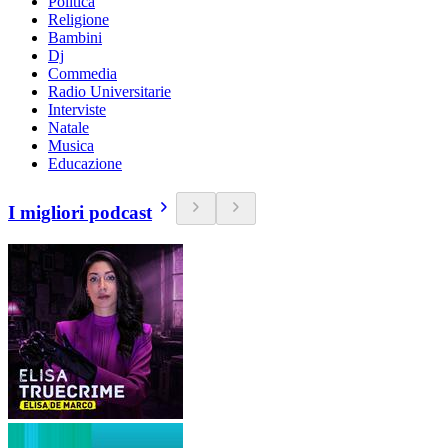
Politica
Religione
Bambini
Dj
Commedia
Radio Universitarie
Interviste
Natale
Musica
Educazione
I migliori podcast