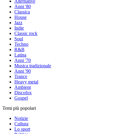
Alternative
Anni '80
Classica
House
Jazz
Indie
Classic rock
Soul
Techno
R&B
Latina
Anni '70
Musica tradizionale
Anni '90
Trance
Heavy metal
Ambient
Discofox
Gospel
Temi più popolari
Notizie
Cultura
Lo sport