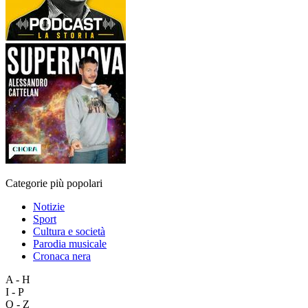
Categorie più popolari
Notizie
Sport
Cultura e società
Parodia musicale
Cronaca nera
A - H
I - P
Q - Z