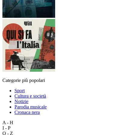
Categorie più popolari
Sport
Cultura e società
Notizie
Parodia musicale
Cronaca nera
A - H
I - P
Q - Z