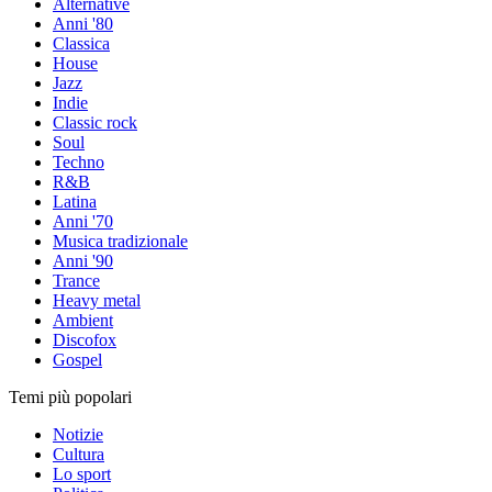
Alternative
Anni '80
Classica
House
Jazz
Indie
Classic rock
Soul
Techno
R&B
Latina
Anni '70
Musica tradizionale
Anni '90
Trance
Heavy metal
Ambient
Discofox
Gospel
Temi più popolari
Notizie
Cultura
Lo sport