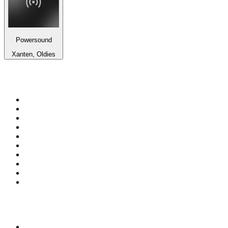
Powersound
Xanten, Oldies
Top su
radio.it
1
.
Radio 24 - Il sole 24 ore
2
.
Hirschmilch Chillout Channel
3
.
Südtirol 1
4
.
Radio 105 FM
5
.
RAI Radio 1
6
.
Radio Deejay
7
.
Radio Sportiva
8
.
Radio Freccia
9
.
m2o
10
.
Radio Kiss Kiss Italia
Top 100 podcast in
Italia
1
.
Elisa True Crime