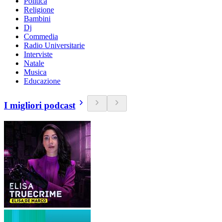
Politica
Religione
Bambini
Dj
Commedia
Radio Universitarie
Interviste
Natale
Musica
Educazione
I migliori podcast