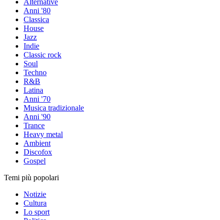
Alternative
Anni '80
Classica
House
Jazz
Indie
Classic rock
Soul
Techno
R&B
Latina
Anni '70
Musica tradizionale
Anni '90
Trance
Heavy metal
Ambient
Discofox
Gospel
Temi più popolari
Notizie
Cultura
Lo sport