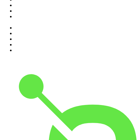
3
.
La Zanzara
4
.
SEIETRENTA - La rassegna stampa di Chora Media
5
.
Il podcast di Alessandro Barbero: Lezioni e Conferenze di
Storia
6
.
The Bull - Il tuo podcast di finanza personale
7
.
Alessandro Barbero Podcast - La Storia
8
.
Black Box - La scatola nera della finanza
9
.
Sky Crime Podcast
10
.
Qui si fa l'Italia