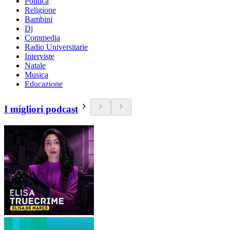
Politica
Religione
Bambini
Dj
Commedia
Radio Universitarie
Interviste
Natale
Musica
Educazione
I migliori podcast