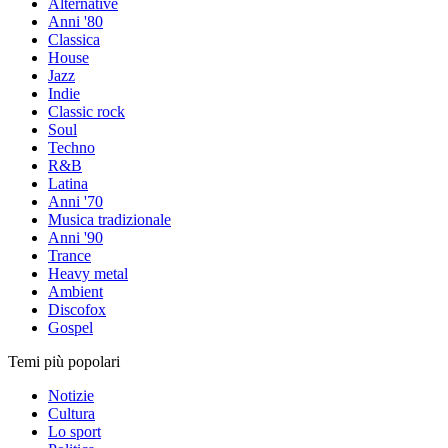
Alternative
Anni '80
Classica
House
Jazz
Indie
Classic rock
Soul
Techno
R&B
Latina
Anni '70
Musica tradizionale
Anni '90
Trance
Heavy metal
Ambient
Discofox
Gospel
Temi più popolari
Notizie
Cultura
Lo sport