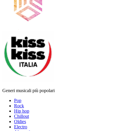
Generi musicali più popolari
Pop
Rock
Hip hop
Chillout
Oldies
Electro