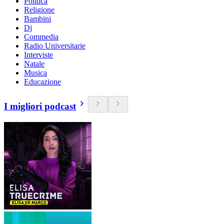
Politica
Religione
Bambini
Dj
Commedia
Radio Universitarie
Interviste
Natale
Musica
Educazione
I migliori podcast