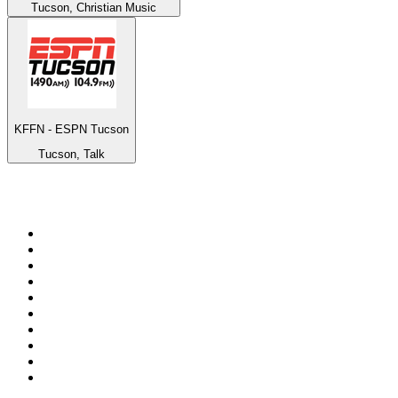
Tucson, Christian Music
KFFN - ESPN Tucson
Tucson, Talk
Top su
radio.it
1
.
Radio 24 - Il sole 24 ore
2
.
Hirschmilch Chillout Channel
3
.
Südtirol 1
4
.
RAI Radio 1
5
.
Radio 105 FM
6
.
Radio Deejay
7
.
Radio Sportiva
8
.
Radio Freccia
9
.
m2o
10
.
Radio Kiss Kiss Italia