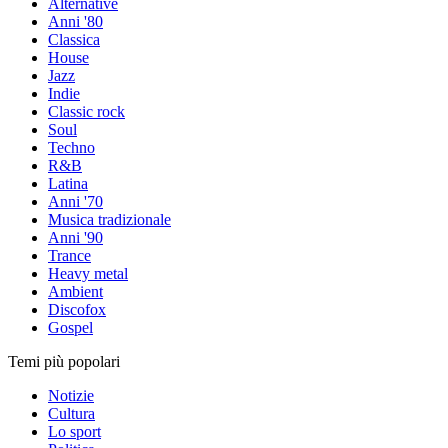
Alternative
Anni '80
Classica
House
Jazz
Indie
Classic rock
Soul
Techno
R&B
Latina
Anni '70
Musica tradizionale
Anni '90
Trance
Heavy metal
Ambient
Discofox
Gospel
Temi più popolari
Notizie
Cultura
Lo sport