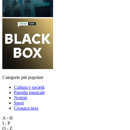
Categorie più popolari
Cultura e società
Parodia musicale
Notizie
Sport
Cronaca nera
A - H
I - P
Q - Z