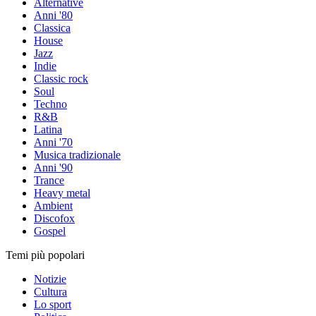
Alternative
Anni '80
Classica
House
Jazz
Indie
Classic rock
Soul
Techno
R&B
Latina
Anni '70
Musica tradizionale
Anni '90
Trance
Heavy metal
Ambient
Discofox
Gospel
Temi più popolari
Notizie
Cultura
Lo sport