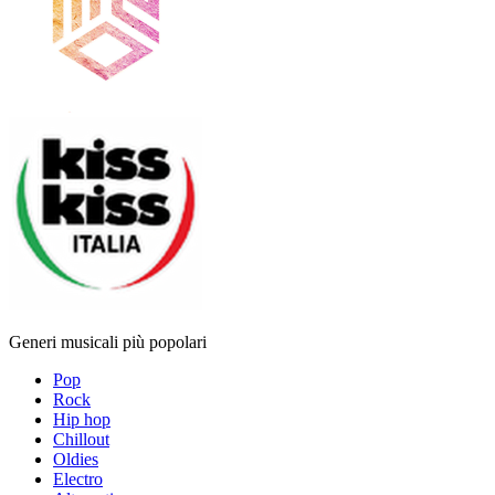
Generi musicali più popolari
Pop
Rock
Hip hop
Chillout
Oldies
Electro