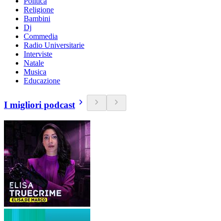
Politica
Religione
Bambini
Dj
Commedia
Radio Universitarie
Interviste
Natale
Musica
Educazione
I migliori podcast