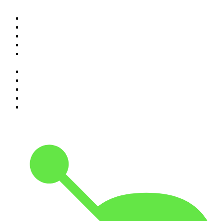
1
.
Elisa True Crime
2
.
Indagini
3
.
La Zanzara
4
.
SEIETRENTA - La rassegna stampa di Chora Media
5
.
Il podcast di Alessandro Barbero: Lezioni e Conferenze di
Storia
6
.
The Bull - Il tuo podcast di finanza personale
7
.
Alessandro Barbero Podcast - La Storia
8
.
Black Box - La scatola nera della finanza
9
.
Sky Crime Podcast
10
.
Qui si fa l'Italia