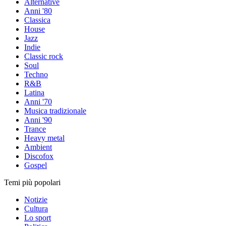
Alternative
Anni '80
Classica
House
Jazz
Indie
Classic rock
Soul
Techno
R&B
Latina
Anni '70
Musica tradizionale
Anni '90
Trance
Heavy metal
Ambient
Discofox
Gospel
Temi più popolari
Notizie
Cultura
Lo sport