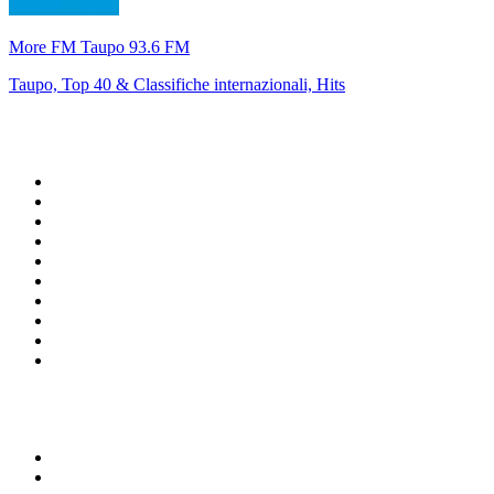
More FM Taupo 93.6 FM
Taupo, Top 40 & Classifiche internazionali, Hits
Top su
radio.it
1
.
Radio 24 - Il sole 24 ore
2
.
Hirschmilch Chillout Channel
3
.
Südtirol 1
4
.
Radio 105 FM
5
.
RAI Radio 1
6
.
Radio Deejay
7
.
Radio Sportiva
8
.
Radio Freccia
9
.
m2o
10
.
Radio Kiss Kiss Italia
Top 100 podcast in
Italia
1
.
Elisa True Crime
2
.
Indagini