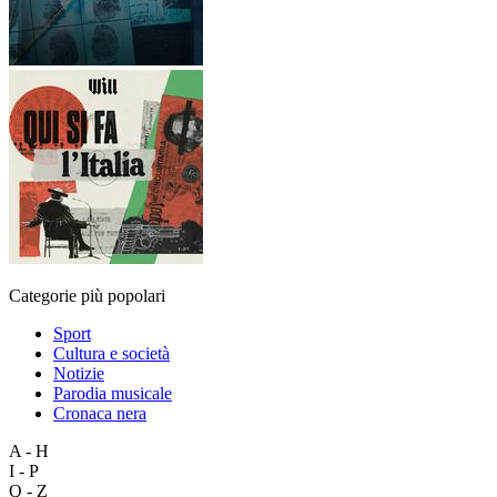
Categorie più popolari
Sport
Cultura e società
Notizie
Parodia musicale
Cronaca nera
A - H
I - P
Q - Z