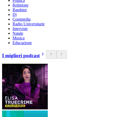
Politica
Religione
Bambini
Dj
Commedia
Radio Universitarie
Interviste
Natale
Musica
Educazione
I migliori podcast