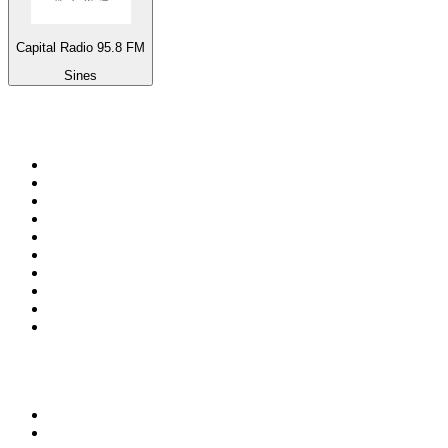
Capital Radio 95.8 FM
Sines
Top su
radio.it
1
.
Radio 24 - Il sole 24 ore
2
.
Hirschmilch Chillout Channel
3
.
Südtirol 1
4
.
Radio 105 FM
5
.
RAI Radio 1
6
.
Radio Deejay
7
.
Radio Sportiva
8
.
Radio Freccia
9
.
m2o
10
.
Radio Kiss Kiss Italia
Top 100 podcast in
Italia
1
.
Elisa True Crime
2
.
Indagini