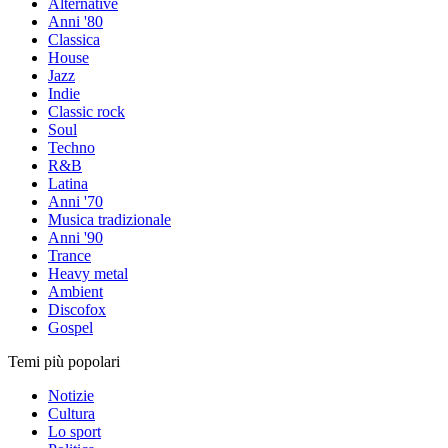
Alternative
Anni '80
Classica
House
Jazz
Indie
Classic rock
Soul
Techno
R&B
Latina
Anni '70
Musica tradizionale
Anni '90
Trance
Heavy metal
Ambient
Discofox
Gospel
Temi più popolari
Notizie
Cultura
Lo sport