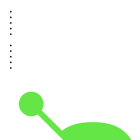
1
.
Elisa True Crime
2
.
Indagini
3
.
La Zanzara
4
.
SEIETRENTA - La rassegna stampa di Chora Media
5
.
Il podcast di Alessandro Barbero: Lezioni e Conferenze di
Storia
6
.
The Bull - Il tuo podcast di finanza personale
7
.
Alessandro Barbero Podcast - La Storia
8
.
Black Box - La scatola nera della finanza
9
.
Sky Crime Podcast
10
.
Qui si fa l'Italia