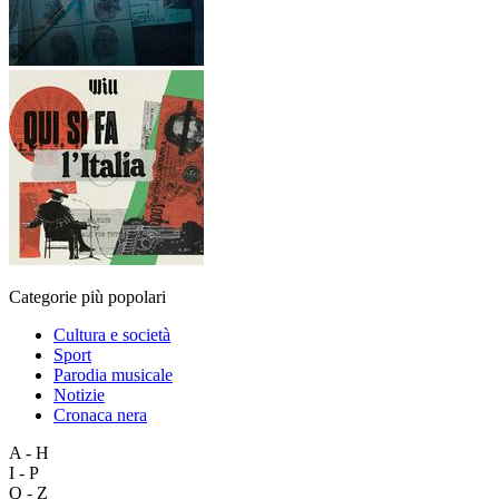
Categorie più popolari
Cultura e società
Sport
Parodia musicale
Notizie
Cronaca nera
A - H
I - P
Q - Z