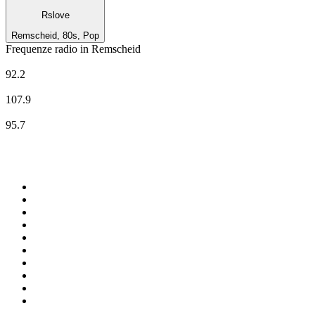
Rslove
Remscheid, 80s, Pop
Frequenze radio in Remscheid
Radio RSG
92.2
Radio RSG
107.9
WDR 2
95.7
Top su
radio.it
1
.
Radio 24 - Il sole 24 ore
2
.
Hirschmilch Chillout Channel
3
.
Südtirol 1
4
.
Radio 105 FM
5
.
RAI Radio 1
6
.
Radio Deejay
7
.
Radio Sportiva
8
.
Radio Freccia
9
.
m2o
10
.
Radio Kiss Kiss Italia