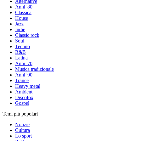
Alternative
Anni '80
Classica
House
Jazz
Indie
Classic rock
Soul
Techno
R&B
Latina
Anni '70
Musica tradizionale
Anni '90
Trance
Heavy metal
Ambient
Discofox
Gospel
Temi più popolari
Notizie
Cultura
Lo sport