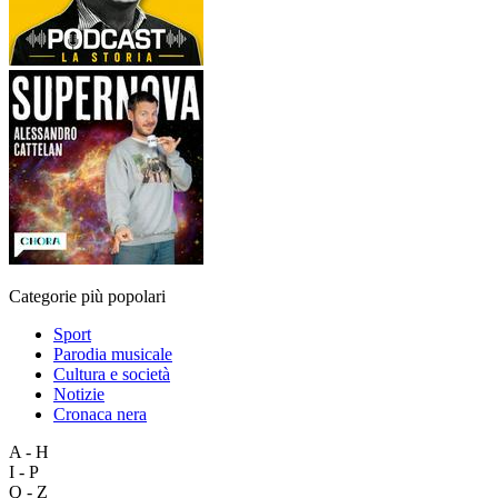
Categorie più popolari
Sport
Parodia musicale
Cultura e società
Notizie
Cronaca nera
A - H
I - P
Q - Z