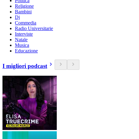
Politica
Religione
Bambini
Dj
Commedia
Radio Universitarie
Interviste
Natale
Musica
Educazione
I migliori podcast