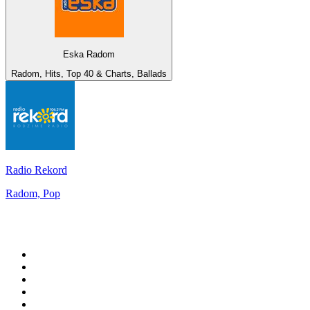
Eska Radom
Radom, Hits, Top 40 & Charts, Ballads
Radio Rekord
Radom, Pop
Top su
radio.it
1
.
Radio 24 - Il sole 24 ore
2
.
Hirschmilch Chillout Channel
3
.
Südtirol 1
4
.
RAI Radio 1
5
.
Radio Deejay