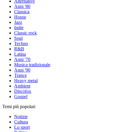
Alternative
Anni '80
Classica
House
Jazz
Indie
Classic rock
Soul
Techno
R&B
Latina
Anni '70
Musica tradizionale
Anni '90
Trance
Heavy metal
Ambient
Discofox
Gospel
Temi più popolari
Notizie
Cultura
Lo sport