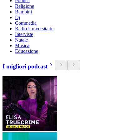
Politica
Religione
Bambini
Dj
Commedia
Radio Universitarie
Interviste
Natale
Musica
Educazione
I migliori podcast