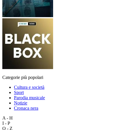
Categorie più popolari
Cultura e società
Sport
Parodia musicale
Notizie
Cronaca nera
A - H
I - P
Q - Z