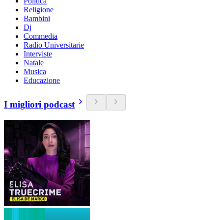
Politica
Religione
Bambini
Dj
Commedia
Radio Universitarie
Interviste
Natale
Musica
Educazione
I migliori podcast