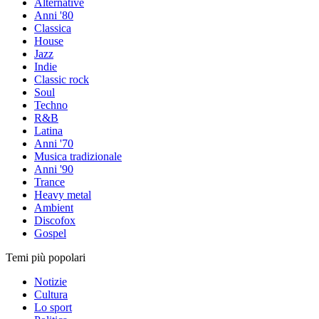
Alternative
Anni '80
Classica
House
Jazz
Indie
Classic rock
Soul
Techno
R&B
Latina
Anni '70
Musica tradizionale
Anni '90
Trance
Heavy metal
Ambient
Discofox
Gospel
Temi più popolari
Notizie
Cultura
Lo sport