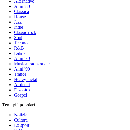
Alternative
Anni '80
Classica
House
Jazz
Indie
Classic rock
Soul
Techno
R&B
Latina
Anni '70
Musica tradizionale
Anni '90
Trance
Heavy metal
Ambient
Discofox
Gospel
Temi più popolari
Notizie
Cultura
Lo sport