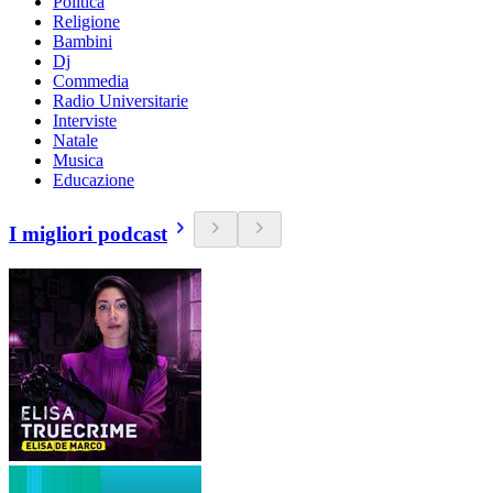
Politica
Religione
Bambini
Dj
Commedia
Radio Universitarie
Interviste
Natale
Musica
Educazione
I migliori podcast