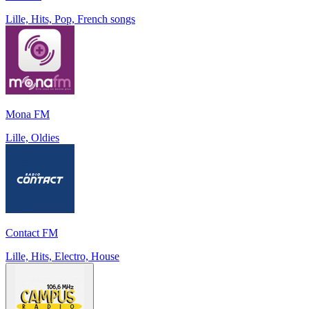
Lille, Hits, Pop, French songs
Mona FM
Lille, Oldies
Contact FM
Lille, Hits, Electro, House