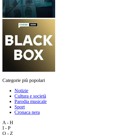
Categorie più popolari
Notizie
Cultura e società
Parodia musicale
Sport
Cronaca nera
A - H
I - P
Q - Z