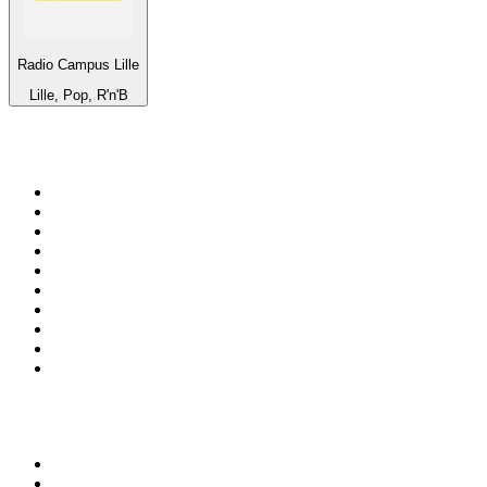
Radio Campus Lille
Lille, Pop, R'n'B
Top su
radio.it
1
.
Radio 24 - Il sole 24 ore
2
.
Hirschmilch Chillout Channel
3
.
Südtirol 1
4
.
RAI Radio 1
5
.
Radio 105 FM
6
.
Radio Deejay
7
.
Radio Sportiva
8
.
Radio Freccia
9
.
m2o
10
.
Radio Kiss Kiss Italia
Top 100 podcast in
Italia
1
.
Elisa True Crime
2
.
Indagini