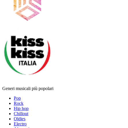
Generi musicali più popolari
Pop
Rock
Hip hop
Chillout
Oldies
Electro