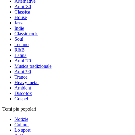
Alternative
Anni '80
Classica
House
Jazz
Indie
Classic rock
Soul
Techno
R&B
Latina
Anni '70
Musica tradizionale
Anni '90
Trance
Heavy metal
Ambient
Discofox
Gospel
Temi più popolari
Notizie
Cultura
Lo sport