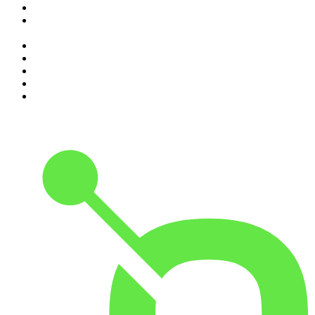
4
.
SEIETRENTA - La rassegna stampa di Chora Media
5
.
Il podcast di Alessandro Barbero: Lezioni e Conferenze di
Storia
6
.
Black Box - La scatola nera della finanza
7
.
Qui si fa l'Italia
8
.
The Bull - Il tuo podcast di finanza personale
9
.
Alessandro Barbero Podcast - La Storia
10
.
SUPERNOVA