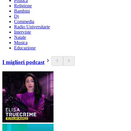
Politica
Religione
Bambini
Dj
Commedia
Radio Universitarie
Interviste
Natale
Musica
Educazione
I migliori podcast