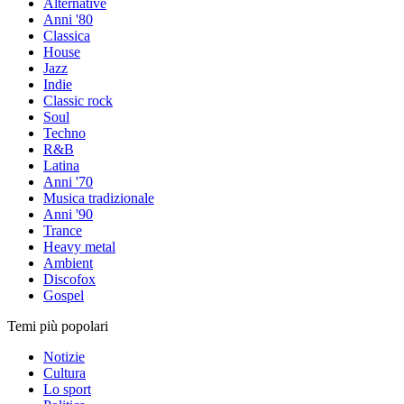
Alternative
Anni '80
Classica
House
Jazz
Indie
Classic rock
Soul
Techno
R&B
Latina
Anni '70
Musica tradizionale
Anni '90
Trance
Heavy metal
Ambient
Discofox
Gospel
Temi più popolari
Notizie
Cultura
Lo sport