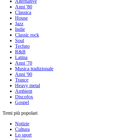
Alternative
Anni '80
Classica
House
Jazz
Indie
Classic rock
Soul
Techno
R&B
Latina
Anni '70
Musica tradizionale
Anni '90
Trance
Heavy metal
Ambient
Discofox
Gospel
Temi più popolari
Notizie
Cultura
Lo sport