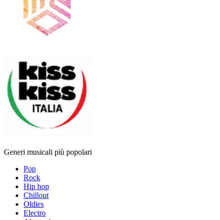
Generi musicali più popolari
Pop
Rock
Hip hop
Chillout
Oldies
Electro