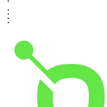
6
.
Il podcast di Alessandro Barbero: Lezioni e Conferenze di
Storia
7
.
The Bull - Il tuo podcast di finanza personale
8
.
Alessandro Barbero Podcast - La Storia
9
.
Sky Crime Podcast
10
.
Black Box - La scatola nera della finanza