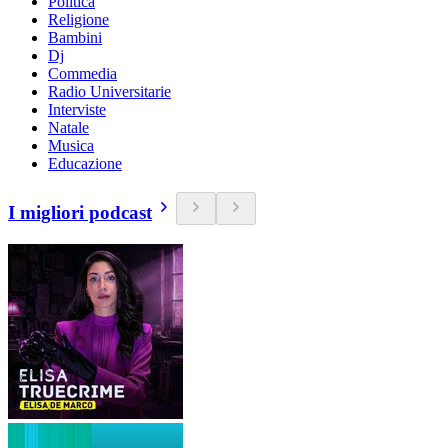
Politica
Religione
Bambini
Dj
Commedia
Radio Universitarie
Interviste
Natale
Musica
Educazione
I migliori podcast