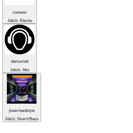
comeon
Jülich, Electro
danceclub
Jülich, Hits
jtown-hardstyle
Jülich, Drum'n'Bass
Top su
radio.it