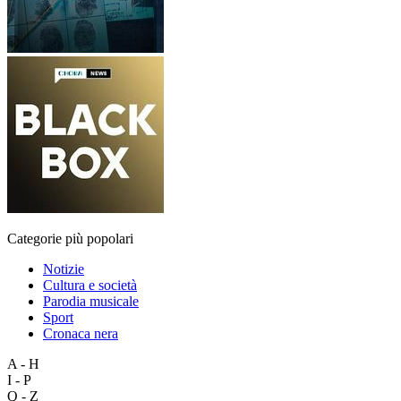
Categorie più popolari
Notizie
Cultura e società
Parodia musicale
Sport
Cronaca nera
A - H
I - P
Q - Z