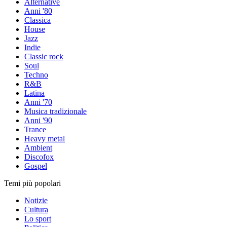
Alternative
Anni '80
Classica
House
Jazz
Indie
Classic rock
Soul
Techno
R&B
Latina
Anni '70
Musica tradizionale
Anni '90
Trance
Heavy metal
Ambient
Discofox
Gospel
Temi più popolari
Notizie
Cultura
Lo sport