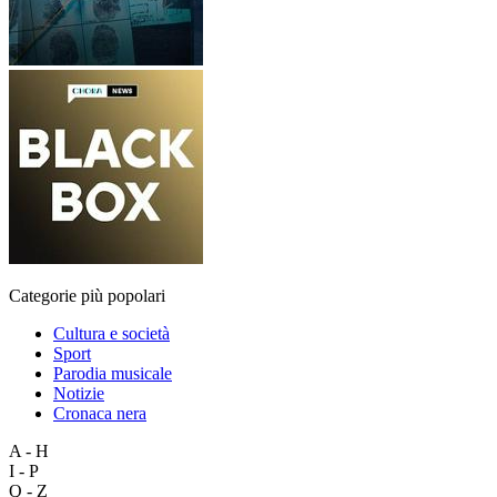
Categorie più popolari
Cultura e società
Sport
Parodia musicale
Notizie
Cronaca nera
A - H
I - P
Q - Z