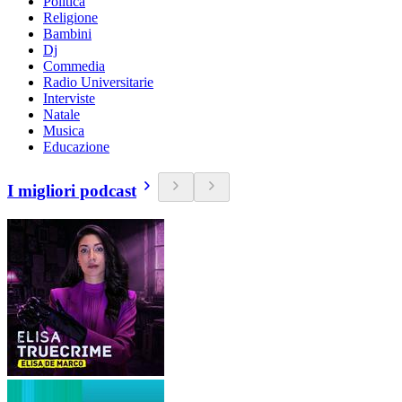
Politica
Religione
Bambini
Dj
Commedia
Radio Universitarie
Interviste
Natale
Musica
Educazione
I migliori podcast