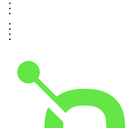
4
.
SEIETRENTA - La rassegna stampa di Chora Media
5
.
Non hanno un amico
6
.
Il podcast di Alessandro Barbero: Lezioni e Conferenze di
Storia
7
.
The Bull - Il tuo podcast di finanza personale
8
.
Alessandro Barbero Podcast - La Storia
9
.
Sky Crime Podcast
10
.
Black Box - La scatola nera della finanza