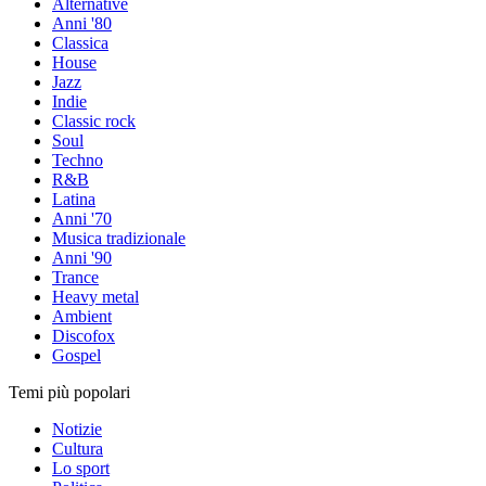
Alternative
Anni '80
Classica
House
Jazz
Indie
Classic rock
Soul
Techno
R&B
Latina
Anni '70
Musica tradizionale
Anni '90
Trance
Heavy metal
Ambient
Discofox
Gospel
Temi più popolari
Notizie
Cultura
Lo sport