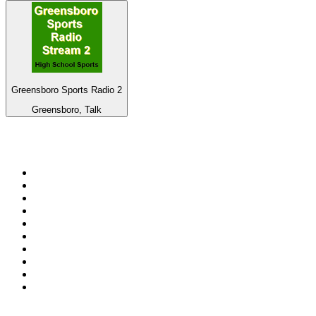
Greensboro Sports Radio 2
Greensboro, Talk
Top su
radio.it
1
.
Radio 24 - Il sole 24 ore
2
.
Hirschmilch Chillout Channel
3
.
Südtirol 1
4
.
RAI Radio 1
5
.
Radio 105 FM
6
.
Radio Deejay
7
.
Radio Sportiva
8
.
Radio Freccia
9
.
m2o
10
.
Radio Kiss Kiss Italia