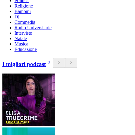
Politica
Religione
Bambini
Dj
Commedia
Radio Universitarie
Interviste
Natale
Musica
Educazione
I migliori podcast