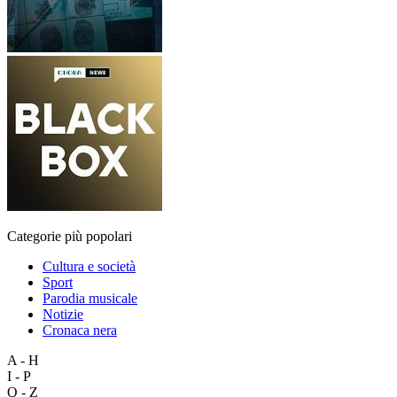
Categorie più popolari
Cultura e società
Sport
Parodia musicale
Notizie
Cronaca nera
A - H
I - P
Q - Z