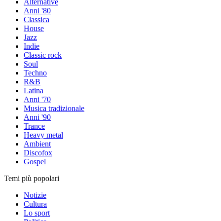
Alternative
Anni '80
Classica
House
Jazz
Indie
Classic rock
Soul
Techno
R&B
Latina
Anni '70
Musica tradizionale
Anni '90
Trance
Heavy metal
Ambient
Discofox
Gospel
Temi più popolari
Notizie
Cultura
Lo sport