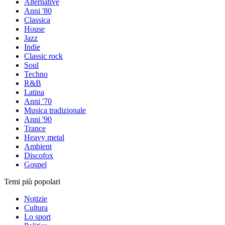
Alternative
Anni '80
Classica
House
Jazz
Indie
Classic rock
Soul
Techno
R&B
Latina
Anni '70
Musica tradizionale
Anni '90
Trance
Heavy metal
Ambient
Discofox
Gospel
Temi più popolari
Notizie
Cultura
Lo sport