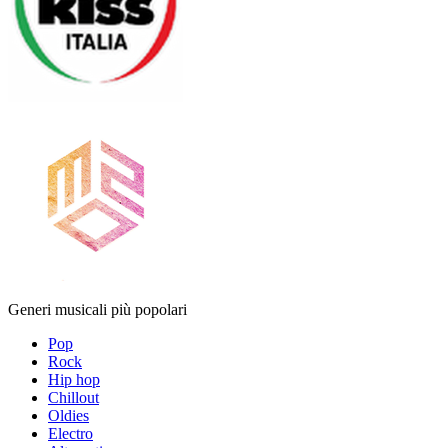
Generi musicali più popolari
Pop
Rock
Hip hop
Chillout
Oldies
Electro