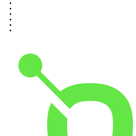
5
.
Alessandro Barbero Podcast - La Storia
6
.
Sky Crime Podcast
7
.
STORIE DI BRAND
8
.
Non hanno un amico
9
.
The Bull - Il tuo podcast di finanza personale
10
.
Qui si fa l'Italia