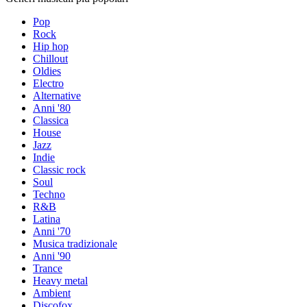
Pop
Rock
Hip hop
Chillout
Oldies
Electro
Alternative
Anni '80
Classica
House
Jazz
Indie
Classic rock
Soul
Techno
R&B
Latina
Anni '70
Musica tradizionale
Anni '90
Trance
Heavy metal
Ambient
Discofox