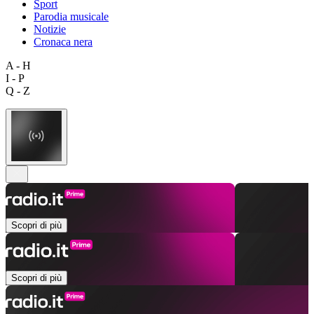
Sport
Parodia musicale
Notizie
Cronaca nera
A - H
I - P
Q - Z
Scopri di più
Scopri di più