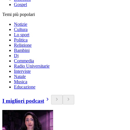
Gospel
Temi più popolari
Notizie
Cultura
Lo sport
Politica
Religione
Bambini
Dj
Commedia
Radio Universitarie
Interviste
Natale
Musica
Educazione
I migliori podcast