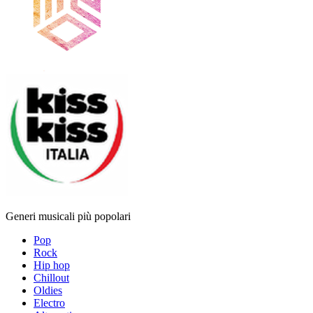
Generi musicali più popolari
Pop
Rock
Hip hop
Chillout
Oldies
Electro