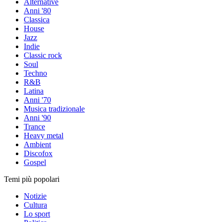
Alternative
Anni '80
Classica
House
Jazz
Indie
Classic rock
Soul
Techno
R&B
Latina
Anni '70
Musica tradizionale
Anni '90
Trance
Heavy metal
Ambient
Discofox
Gospel
Temi più popolari
Notizie
Cultura
Lo sport