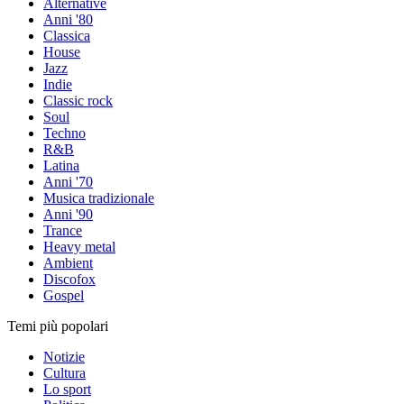
Alternative
Anni '80
Classica
House
Jazz
Indie
Classic rock
Soul
Techno
R&B
Latina
Anni '70
Musica tradizionale
Anni '90
Trance
Heavy metal
Ambient
Discofox
Gospel
Temi più popolari
Notizie
Cultura
Lo sport