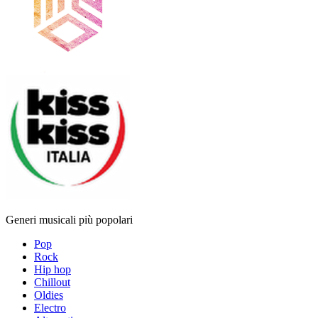
Generi musicali più popolari
Pop
Rock
Hip hop
Chillout
Oldies
Electro