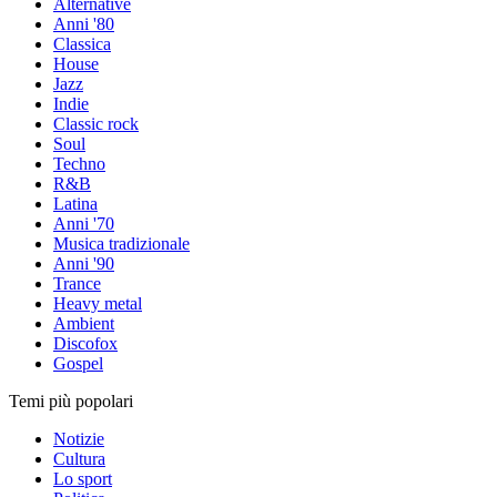
Alternative
Anni '80
Classica
House
Jazz
Indie
Classic rock
Soul
Techno
R&B
Latina
Anni '70
Musica tradizionale
Anni '90
Trance
Heavy metal
Ambient
Discofox
Gospel
Temi più popolari
Notizie
Cultura
Lo sport