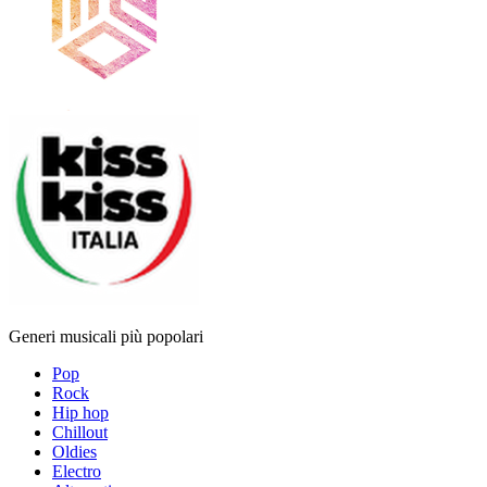
Generi musicali più popolari
Pop
Rock
Hip hop
Chillout
Oldies
Electro