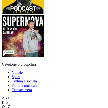
Categorie più popolari
Notizie
Sport
Cultura e società
Parodia musicale
Cronaca nera
A - H
I - P
Q - Z