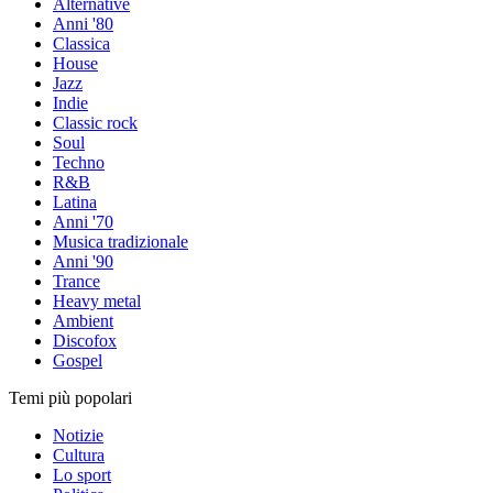
Alternative
Anni '80
Classica
House
Jazz
Indie
Classic rock
Soul
Techno
R&B
Latina
Anni '70
Musica tradizionale
Anni '90
Trance
Heavy metal
Ambient
Discofox
Gospel
Temi più popolari
Notizie
Cultura
Lo sport