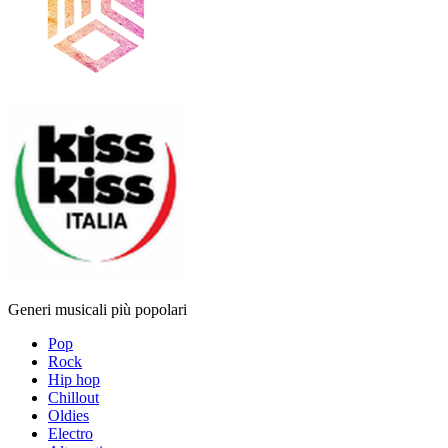
Generi musicali più popolari
Pop
Rock
Hip hop
Chillout
Oldies
Electro