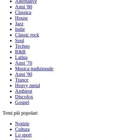
Alternative
Anni '80
Classica
House
Jazz
Indie
Classic rock
Soul
Techno
R&B
Latina
Anni '70
Musica tradizionale
Anni '90
Trance
Heavy metal
Ambient
Discofox
Gospel
Temi più popolari
Notizie
Cultura
Lo sport