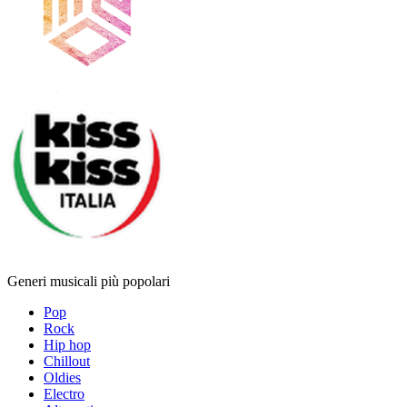
Generi musicali più popolari
Pop
Rock
Hip hop
Chillout
Oldies
Electro