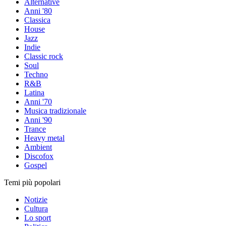
Alternative
Anni '80
Classica
House
Jazz
Indie
Classic rock
Soul
Techno
R&B
Latina
Anni '70
Musica tradizionale
Anni '90
Trance
Heavy metal
Ambient
Discofox
Gospel
Temi più popolari
Notizie
Cultura
Lo sport