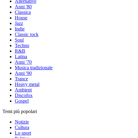
Alternative
Anni '80
Classica
House
Jazz
Indie
Classic rock
Soul
Techno
R&B
Latina
Anni '70
Musica tradizionale
Anni '90
Trance
Heavy metal
Ambient
Discofox
Gospel
Temi più popolari
Notizie
Cultura
Lo sport