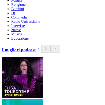
Politica
Religione
Bambini
Dj
Commedia
Radio Universitarie
Interviste
Natale
Musica
Educazione
I migliori podcast