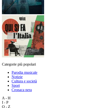
Categorie più popolari
Parodia musicale
Notizie
Cultura e società
Sport
Cronaca nera
A - H
I - P
Q - Z