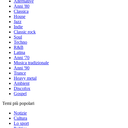
Alternative
Anni '80
Classica
House
Jazz
Indie
Classic rock
Soul
Techno
R&B
Latina
Anni '70
Musica tradizionale
Anni '90
Trance
Heavy metal
Ambient
Discofox
Gospel
Temi più popolari
Notizie
Cultura
Lo sport