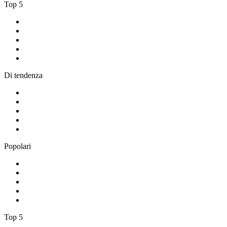
Top 5
1
.
RDS - Radio Dimensione Suono
2
.
Radio Swiss Jazz
3
.
Radio Italia Anni 60
4
.
ABC Lounge
5
.
RDS Relax
Di tendenza
1
.
ROCK FM
2
.
m2o
3
.
Radio 105 FM
4
.
Rádio Jazz Medley
5
.
Radio Rock
Popolari
1
.
Absolute Chillout
2
.
Radio Kiss Kiss Napoli
3
.
RAI Radio 1
4
.
RMC2
5
.
AFN Vicenza - The Eagle 106.0
Top 5