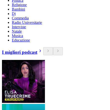
Politica
Religione
Bambini
Dj
Commedia
Radio Universitarie
Interviste
Natale
Musica
Educazione
I migliori podcast