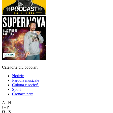
Categorie più popolari
Notizie
Parodia musicale
Cultura e società
Sport
Cronaca nera
A - H
I - P
Q - Z