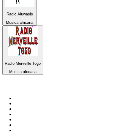
Radio Aluwasio
Musica africana
Radio Merveille Togo
Musica africana
Top su
radio.it
1
.
Radio 24 - Il sole 24 ore
2
.
Hirschmilch Chillout Channel
3
.
Südtirol 1
4
.
Radio 105 FM
5
.
RAI Radio 1
6
.
Radio Deejay
7
.
Radio Sportiva