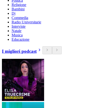
Politica
Religione
Bambini
Dj
Commedia
Radio Universitarie
Interviste
Natale
Musica
Educazione
I migliori podcast