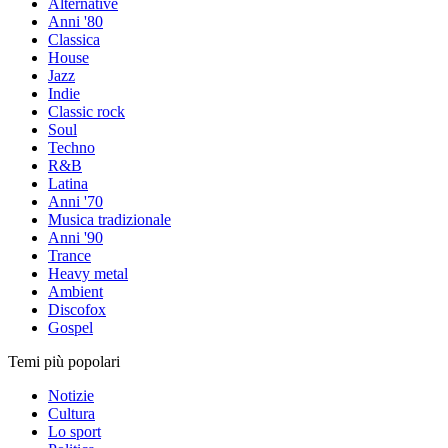
Alternative
Anni '80
Classica
House
Jazz
Indie
Classic rock
Soul
Techno
R&B
Latina
Anni '70
Musica tradizionale
Anni '90
Trance
Heavy metal
Ambient
Discofox
Gospel
Temi più popolari
Notizie
Cultura
Lo sport