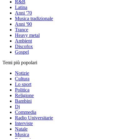
R&B
Latina
Anni '70
Musica tradizionale
Anni '90
Trance
Heavy metal
Ambient
Discofox
Gospel
Temi più popolari
Notizie
Cultura
Lo sport
Politica
Religione
Bambini
Dj
Commedia
Radio Universitarie
Interviste
Natale
Musica