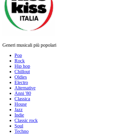
Generi musicali più popolari
Pop
Rock
Hip hop
Chillout
Oldies
Electro
Alternative
Anni '80
Classica
House
Jazz
Indie
Classic rock
Soul
Techno