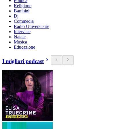
Politica
Religione
Bambini
Dj
Commedia
Radio Universitarie
Interviste
Natale
Musica
Educazione
I migliori podcast