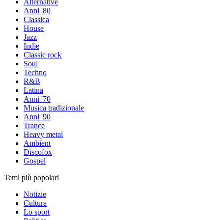
Alternative
Anni '80
Classica
House
Jazz
Indie
Classic rock
Soul
Techno
R&B
Latina
Anni '70
Musica tradizionale
Anni '90
Trance
Heavy metal
Ambient
Discofox
Gospel
Temi più popolari
Notizie
Cultura
Lo sport