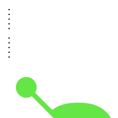
1
.
Elisa True Crime
2
.
Indagini
3
.
La Zanzara
4
.
SEIETRENTA - La rassegna stampa di Chora Media
5
.
Il podcast di Alessandro Barbero: Lezioni e Conferenze di
Storia
6
.
Black Box - La scatola nera della finanza
7
.
Qui si fa l'Italia
8
.
The Bull - Il tuo podcast di finanza personale
9
.
Alessandro Barbero Podcast - La Storia
10
.
SUPERNOVA