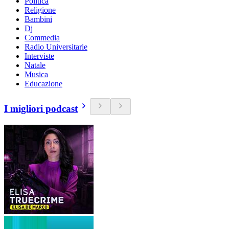
Politica
Religione
Bambini
Dj
Commedia
Radio Universitarie
Interviste
Natale
Musica
Educazione
I migliori podcast