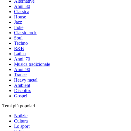
Alternative
Anni '80
Classica
House
Jazz
Indie
Classic rock
Soul
Techno
R&B
Latina
Anni '70
Musica tradizionale
Anni '90
Trance
Heavy metal
Ambient
Discofox
Gospel
Temi più popolari
Notizie
Cultura
Lo sport