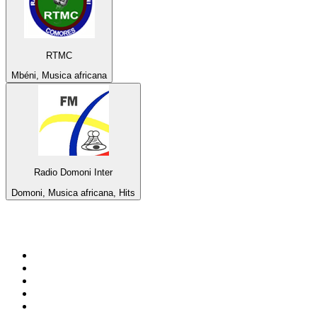
RTMC
Mbéni, Musica africana
Radio Domoni Inter
Domoni, Musica africana, Hits
Top su
radio.it
1
.
Radio 24 - Il sole 24 ore
2
.
Hirschmilch Chillout Channel
3
.
Südtirol 1
4
.
Radio 105 FM
5
.
RAI Radio 1