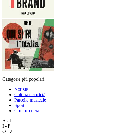
Categorie più popolari
Notizie
Cultura e società
Parodia musicale
Sport
Cronaca nera
A - H
I - P
Q - Z