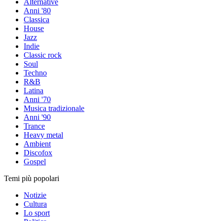
Alternative
Anni '80
Classica
House
Jazz
Indie
Classic rock
Soul
Techno
R&B
Latina
Anni '70
Musica tradizionale
Anni '90
Trance
Heavy metal
Ambient
Discofox
Gospel
Temi più popolari
Notizie
Cultura
Lo sport