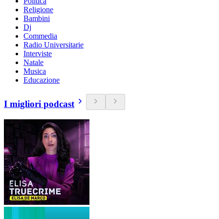
Politica
Religione
Bambini
Dj
Commedia
Radio Universitarie
Interviste
Natale
Musica
Educazione
I migliori podcast