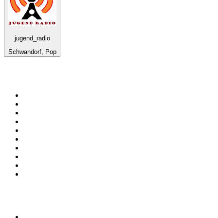
jugend_radio
Schwandorf, Pop
Top su
radio.it
1
.
Radio 24 - Il sole 24 ore
2
.
Hirschmilch Chillout Channel
3
.
Südtirol 1
4
.
RAI Radio 1
5
.
Radio 105 FM
6
.
Radio Deejay
7
.
Radio Sportiva
8
.
Radio Freccia
9
.
m2o
10
.
Radio Kiss Kiss Italia
Top 100 podcast in
Italia
1
.
Elisa True Crime